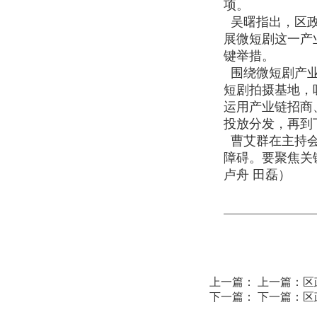
项。
吴曙指出，区政
展微短剧这一产
键举措。
围绕微短剧产业
短剧拍摄基地，
运用产业链招商
投放分发，再
曹艾群在主持会
障碍。要聚焦关
卢舟 田磊）
上一篇：
上一篇：
区
下一篇：
下一篇：
区