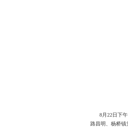
8月22日
路昌明、杨桥镇